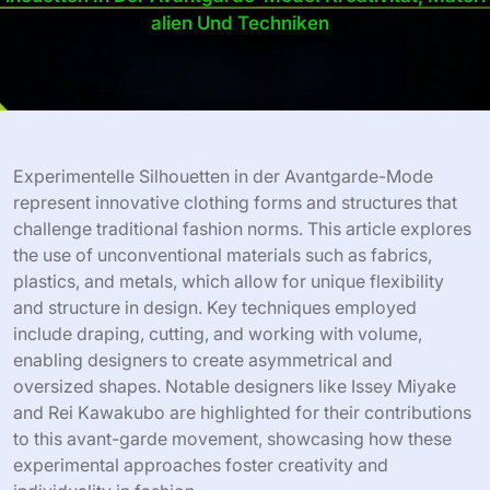
Alien Und Techniken
Experimentelle Silhouetten in der Avantgarde-Mode
represent innovative clothing forms and structures that
challenge traditional fashion norms. This article explores
the use of unconventional materials such as fabrics,
plastics, and metals, which allow for unique flexibility
and structure in design. Key techniques employed
include draping, cutting, and working with volume,
enabling designers to create asymmetrical and
oversized shapes. Notable designers like Issey Miyake
and Rei Kawakubo are highlighted for their contributions
to this avant-garde movement, showcasing how these
experimental approaches foster creativity and