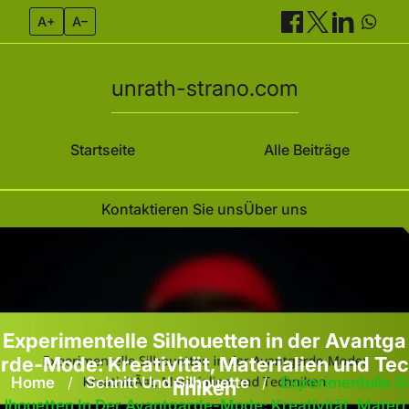
A+
A–
unrath-strano.com
Startseite
Alle Beiträge
Kontaktieren Sie uns
Über uns
Skip
to
content
Experimentelle Silhouetten in der Avantga
rde-Mode: Kreativität, Materialien und Tec
Home
/
Schnitt Und Silhouette
/
Experimentelle Si
hniken
Lhouetten In Der Avantgarde-Mode: Kreativität, Materi