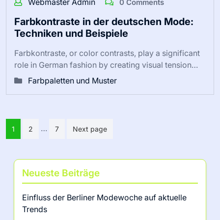
Webmaster Admin
0 Comments
Farbkontraste in der deutschen Mode:
Techniken und Beispiele
Farbkontraste, or color contrasts, play a significant
role in German fashion by creating visual tension…
Farbpaletten und Muster
Posts
…
1
2
7
Next page
pagination
Neueste Beiträge
Einfluss der Berliner Modewoche auf aktuelle
Trends