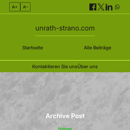
A+
A–
unrath-strano.com
Startseite
Alle Beiträge
Kontaktieren Sie uns
Über uns
Skip
to
content
Archive Post
Home